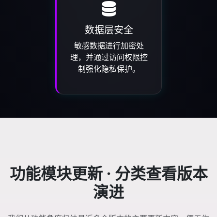
数据层安全
敏感数据进行加密处
理，并通过访问权限控
制强化隐私保护。
功能模块更新 · 分类查看版本
演进