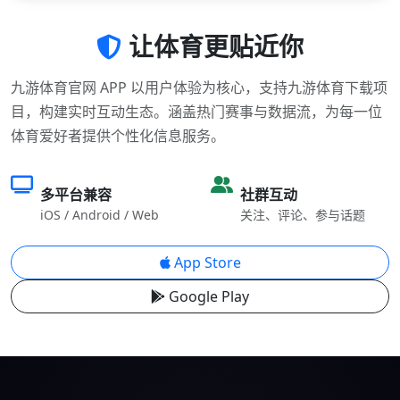
让体育更贴近你
九游体育官网 APP 以用户体验为核心，支持九游体育下载项
目，构建实时互动生态。涵盖热门赛事与数据流，为每一位
体育爱好者提供个性化信息服务。
多平台兼容
社群互动
iOS / Android / Web
关注、评论、参与话题
App Store
Google Play