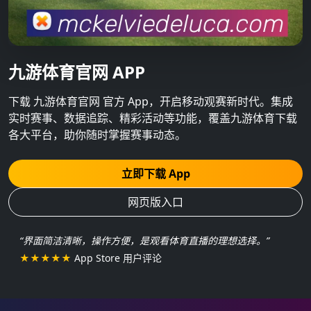
九游体育官网 APP
下载 九游体育官网 官方 App，开启移动观赛新时代。集成
实时赛事、数据追踪、精彩活动等功能，覆盖九游体育下载
各大平台，助你随时掌握赛事动态。
立即下载 App
网页版入口
“界面简洁清晰，操作方便，是观看体育直播的理想选择。”
★★★★★
App Store 用户评论