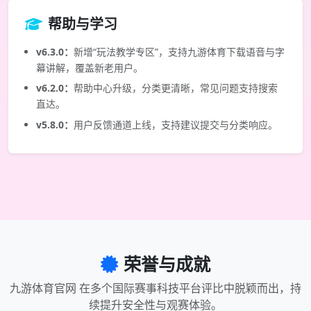
帮助与学习
v6.3.0：
新增“玩法教学专区”，支持九游体育下载语音与字
幕讲解，覆盖新老用户。
v6.2.0：
帮助中心升级，分类更清晰，常见问题支持搜索
直达。
v5.8.0：
用户反馈通道上线，支持建议提交与分类响应。
荣誉与成就
九游体育官网 在多个国际赛事科技平台评比中脱颖而出，持
续提升安全性与观赛体验。