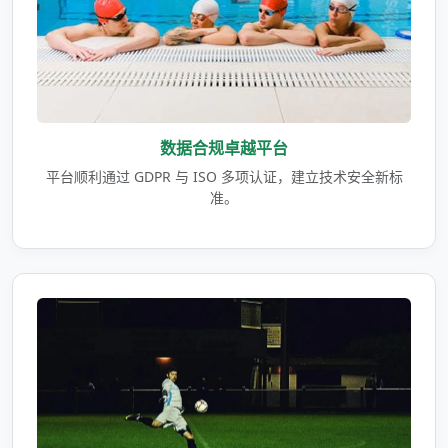
数据合规卓越平台
平台顺利通过 GDPR 与 ISO 多项认证，建立技术安全新标
准。