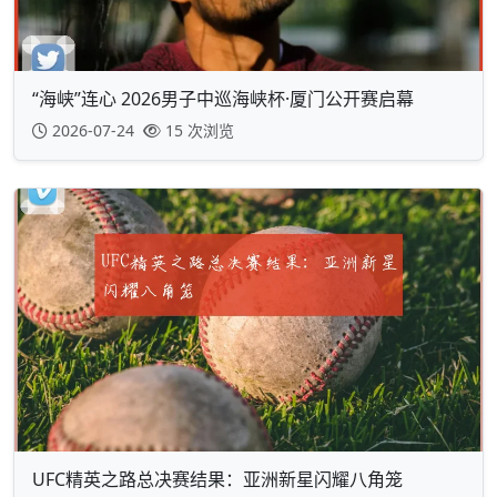
“海峡”连心 2026男子中巡海峡杯·厦门公开赛启幕
2026-07-24
15 次浏览
UFC精英之路总决赛结果：亚洲新星闪耀八角笼