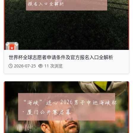
世界杯全球志愿者申请条件及官方报名入口全解析
2026-07-25
11 次浏览