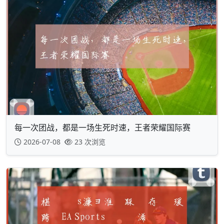
每一次团战，都是一场生死时速，王者荣耀国际赛
2026-07-08
23 次浏览