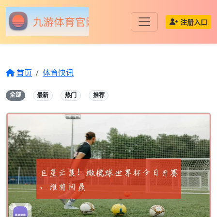
注册入口
首页
体育快讯
全部
最新
热门
推荐