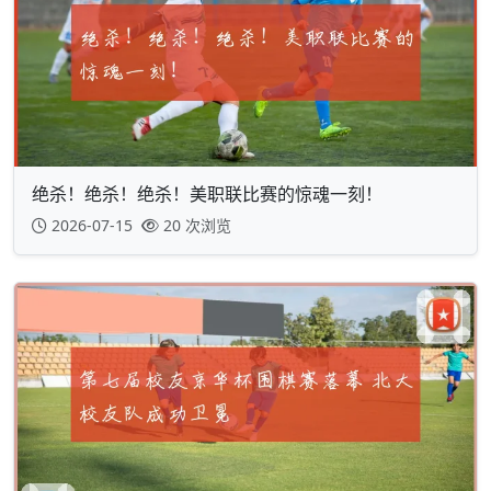
绝杀！绝杀！绝杀！美职联比赛的惊魂一刻！
2026-07-15
20 次浏览