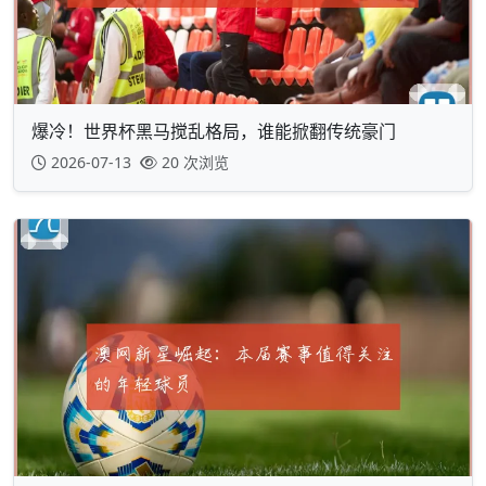
爆冷！世界杯黑马搅乱格局，谁能掀翻传统豪门
2026-07-13
20 次浏览