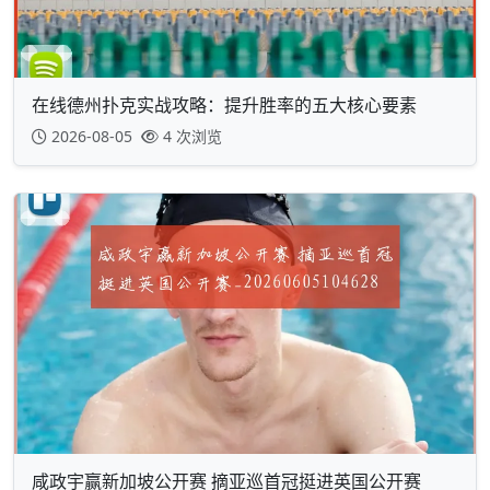
在线德州扑克实战攻略：提升胜率的五大核心要素
2026-08-05
4 次浏览
咸政宇赢新加坡公开赛 摘亚巡首冠挺进英国公开赛