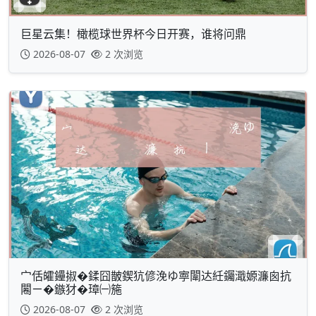
巨星云集！橄榄球世界杯今日开赛，谁将问鼎
2026-08-07
2 次浏览
宀佸皬鑸掓�鍒囧皵鍥犺偐浼ゆ寕闈达紝钃濈嫄濂囪抗
闂ㄧ�鏃犲�璋㈠箷
2026-08-07
2 次浏览