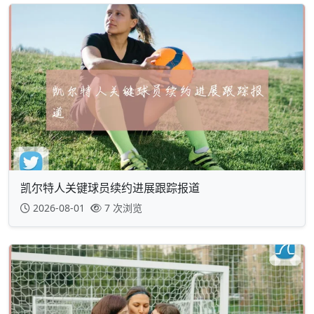
凯尔特人关键球员续约进展跟踪报道
2026-08-01
7 次浏览