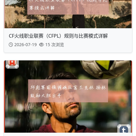
CF火线职业联赛（CFPL）规则与比赛模式详解
2026-07-19
15 次浏览