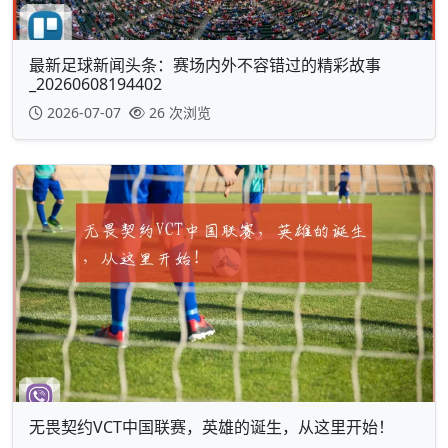
最新足球新闻头条：赛场内外不容错过的精彩故事
_20260608194402
2026-07-07
26 次浏览
无畏契约VCT中国联赛，英雄的诞生，从这里开始！