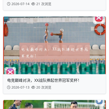
2026-07-14
21 次浏览
电竞巅峰对决，XX战队捧起世界冠军奖杯！
2026-07-13
20 次浏览