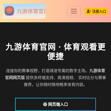
注册入口
九游体育官网
· 体育观看更
便捷
连接你的赛事视野，打造球迷专属的数字主场。
九游体育
官网网页版
提供多终端支持、高清视频、 实时比分与赛事
推荐，让你随时随地畅享体育内容。
网页端入口