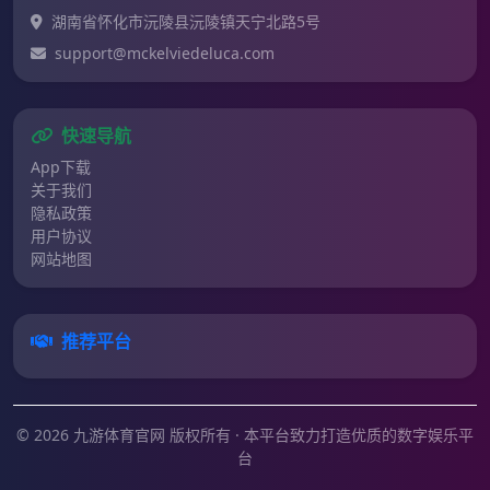
湖南省怀化市沅陵县沅陵镇天宁北路5号
support@mckelviedeluca.com
快速导航
App下载
关于我们
隐私政策
用户协议
网站地图
推荐平台
© 2026 九游体育官网 版权所有 · 本平台致力打造优质的数字娱乐平
台