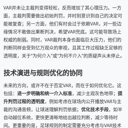
VAR并未让主裁判变得轻松，反而增加了其心理压力。一方
面，主裁判需要做出初始判罚，并时刻意识到自己的决定可
能被复查；另一方面，他们有时会过于依赖VAR，对一些边
缘情况不敢做出果断判决，希望VAR兜底。这可能导致场上
权威的削弱。同时，VAR裁判本身也面临巨大压力，他们的
判断同样会受到亿万观众的审视，且其工作过程缺乏足够的
透明度，关于“为何介入”或“为何不介入”的质疑声从未停止。
技术演进与规则优化的协同
未来的方向，或许不在于否定VAR，而在于如何优化它。这
包括：
进一步明确和统一介入标准
，减少主观灰色地带；
提
升判罚过程的透明度
，例如考虑在球场内公开播放VAR与主
裁的沟通音频，让球迷理解判罚依据；
优化技术手段
，如半
自动越位系统，更快更清晰地给出越位判断，减少等待时
间。更重要的是，足球规则的制定需要充分考虑与VAR技术