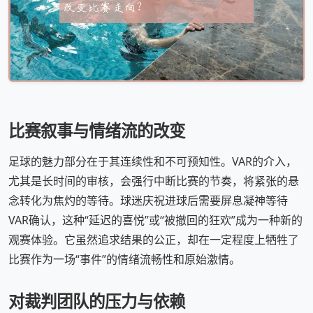
比赛叙事与情绪流的改变
足球的魅力部分在于其连续性和不可预知性。VAR的介入，
尤其是长时间的审核，会强行中断比赛的节奏，将紧张的悬
念转化为焦灼的等待。球迷庆祝进球后需要屏息凝神等待
VAR确认，这种“延迟的喜悦”或“被撤回的狂欢”成为一种新的
观赛体验。它虽然追求结果的公正，却在一定程度上牺牲了
比赛作为一场“事件”的情绪流畅性和原始激情。
对裁判团队的压力与依赖