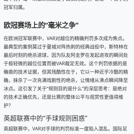
冠军归属。
欧冠赛场上的“毫米之争”
在欧洲冠军联赛中，VAR对越位的精确判罚多次成为焦点。
最典型的案例莫过于曼城对阵热刺的经典战役中，斯特林在
最后时刻的绝杀进球，因为队友阿圭罗在发起进攻的瞬间处
于极轻微的越位位置而被VAR裁定无效。这个判罚依据的是
确凿的技术证据，但其残酷性在于，它以一种近乎冷酷的精
确，抹杀了一次充满戏剧性的绝杀，让情绪从沸点瞬间降至
冰点。这引发了关于“规则目的是什么”的深层思考：是绝对
的技术正确优先，还是比赛的整体公平与观赏性更值得维
护？
英超联赛中的“手球规则困惑”
英超联赛中，VAR对手球的判罚标准一度陷入混乱。国际足