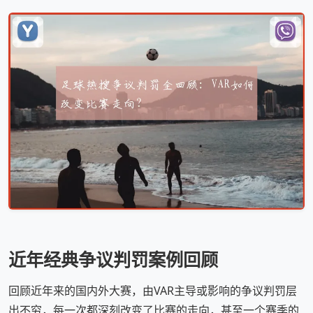
近年经典争议判罚案例回顾
回顾近年来的国内外大赛，由VAR主导或影响的争议判罚层
出不穷，每一次都深刻改变了比赛的走向，甚至一个赛季的