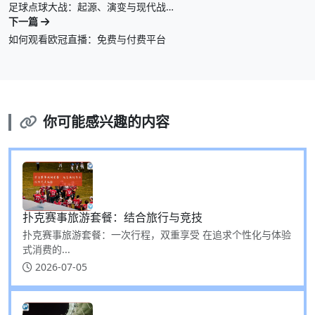
足球点球大战：起源、演变与现代战…
下一篇
如何观看欧冠直播：免费与付费平台
你可能感兴趣的内容
扑克赛事旅游套餐：结合旅行与竞技
扑克赛事旅游套餐：一次行程，双重享受 在追求个性化与体验
式消费的...
2026-07-05