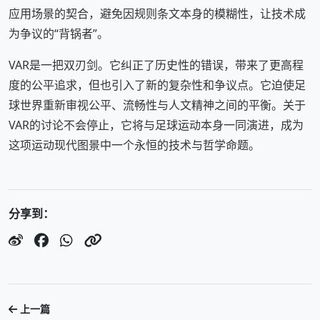
应用场景的契合，避免因规则条文本身的模糊性，让技术成
为争议的“背锅者”。
VAR是一把双刃剑。它纠正了历史性的错误，带来了更高程
度的公平追求，但也引入了新的复杂性和争议点。它迫使足
球世界重新审视公平、流畅性与人文精神之间的平衡。关于
VAR的讨论不会停止，它将与足球运动本身一同演进，成为
这项运动现代图景中一个永恒的技术与哲学命题。
分享到：
上一篇