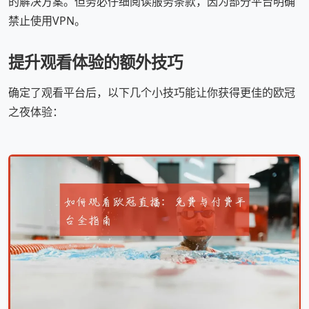
的解决方案。但务必仔细阅读服务条款，因为部分平台明确
禁止使用VPN。
提升观看体验的额外技巧
确定了观看平台后，以下几个小技巧能让你获得更佳的欧冠
之夜体验：