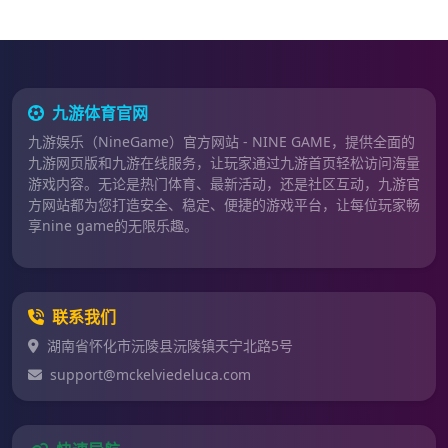
九游体育官网
九游娱乐（NineGame）官方网站 - NINE GAME，提供全面的
九游网页版和九游在线服务，让玩家通过九游首页轻松访问海量
游戏内容。无论是热门体育、最新活动，还是社区互动，九游官
方网站都为您打造安全、稳定、便捷的游戏平台，让每位玩家畅
享nine game的无限乐趣。
联系我们
湖南省怀化市沅陵县沅陵镇天宁北路5号
support@mckelviedeluca.com