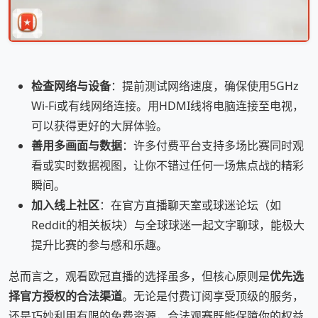
检查网络与设备
：提前测试网络速度，确保使用5GHz
Wi-Fi或有线网络连接。用HDMI线将电脑连接至电视，
可以获得更好的大屏体验。
善用多画面与数据
：许多付费平台支持多场比赛同时观
看或实时数据视图，让你不错过任何一场焦点战的精彩
瞬间。
加入线上社区
：在官方直播聊天室或球迷论坛（如
Reddit的相关板块）与全球球迷一起文字聊球，能极大
提升比赛的参与感和乐趣。
总而言之，观看欧冠直播的选择虽多，但核心原则是
优先选
择官方授权的合法渠道
。无论是付费订阅享受顶级的服务，
还是巧妙利用有限的免费资源，合法观赛既能保障你的权益