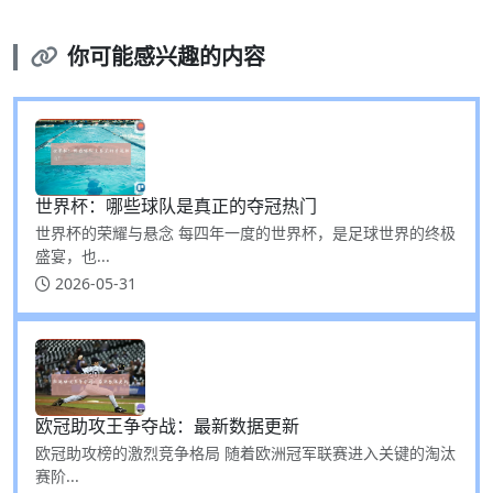
你可能感兴趣的内容
世界杯：哪些球队是真正的夺冠热门
世界杯的荣耀与悬念 每四年一度的世界杯，是足球世界的终极
盛宴，也...
2026-05-31
欧冠助攻王争夺战：最新数据更新
欧冠助攻榜的激烈竞争格局 随着欧洲冠军联赛进入关键的淘汰
赛阶...