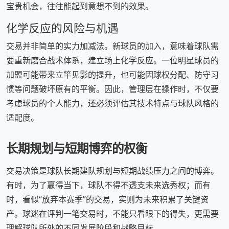
宝贵机会，往往能起到意想不到的效果。
化学反应的风险与机遇
交易并非简单的实力加减法。新球员的加入，意味着球队需
要重新磨合战术体系，建立场上化学反应。一位明星球员的
加盟可能带来立竿见影的提升，也可能因球权分配、防守习
惯等问题破坏原有的平衡。因此，管理层在操作时，不仅要
考虑球员的个人能力，还必须评估其技术特点与球队风格的
适配度。
长期规划与短期博弈的权衡
交易决策是球队长期建队规划与短期战绩压力之间的博弈。
有时，为了赢得当下，球队不得不透支未来选秀权；而有
时，看似“放弃本赛季”的交易，实则为未来积累了关键资
产。球迷在评判一笔交易时，不能只看眼下的得失，更需要
理解球队所处的不同发展阶段和战略目标。