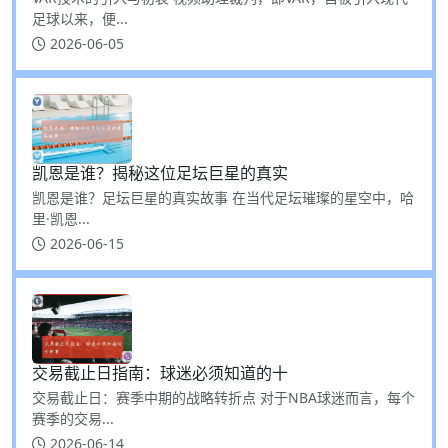
足球以来，便...
2026-06-05
凯恩是谁？揭秘这位足坛巨星的真实
凯恩是谁？足坛巨星的真实故事 在当代足坛璀璨的星空中，哈
里·凯恩...
2026-06-15
交易截止日指南：球迷必须知道的十
交易截止日：赛季中期的战略转折点 对于NBA球迷而言，每个
赛季的交易...
2026-06-14