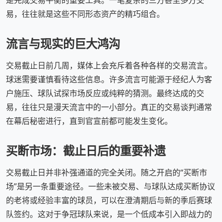
是完成交易平衡的重要工具。一笔复杂的三方甚至多方交
易，往往就是这些不同形态资产的精巧组合。
流言与现实的巨大鸿沟
交易截止日前几周，媒体上会充斥着各种各样的交易流言。
球迷需要谨慎看待这些信息。许多流言可能源于经纪人为客
户施压、球队试探市场反应或纯粹的猜测。最终达成的交
易，往往只是漫天流言中的一小部分。真正的交易谈判通常
在幕后秘密进行，直到官宣前都可能发生变化。
买断市场：截止日后的重要补遗
交易截止日并非补强通道的完全关闭。随之开启的“买断市
场”是另一条重要途径。一些未被交易、与球队达成买断协议
的老将或经验丰富的球员，可以在澄清期后与新的季后赛球
队签约。这对于争冠球队来说，是一个低成本引入即战力的