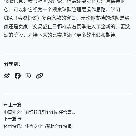
获取信息，参与社区的讨论，但最终要对官方消息保持耐
心。可以将它视为一个观察球队管理层运作思路、学习
CBA（劳资协议）复杂条款的窗口。无论你支持的球队是买
家还是卖家，交易截止日都标志着赛季进入了全新的、更激
烈的阶段，为接下来的比赛增添了更多故事线和期待。
分享到：
上一篇
中国排名：刘钰跃升到141位 任怡嘉…
下一篇
体育快讯：体育商业与赞助合作快报