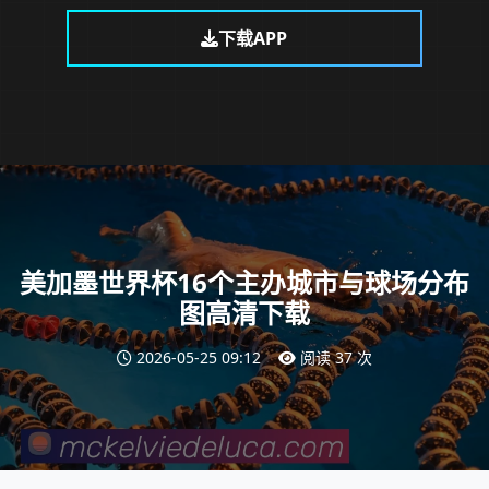
下载APP
美加墨世界杯16个主办城市与球场分布
图高清下载
2026-05-25 09:12
阅读 37 次