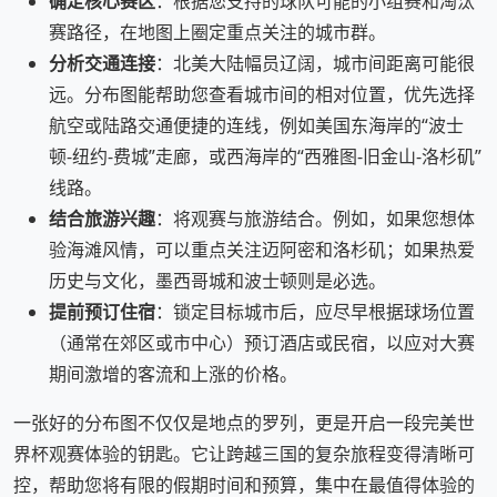
确定核心赛区
：根据您支持的球队可能的小组赛和淘汰
赛路径，在地图上圈定重点关注的城市群。
分析交通连接
：北美大陆幅员辽阔，城市间距离可能很
远。分布图能帮助您查看城市间的相对位置，优先选择
航空或陆路交通便捷的连线，例如美国东海岸的“波士
顿-纽约-费城”走廊，或西海岸的“西雅图-旧金山-洛杉矶”
线路。
结合旅游兴趣
：将观赛与旅游结合。例如，如果您想体
验海滩风情，可以重点关注迈阿密和洛杉矶；如果热爱
历史与文化，墨西哥城和波士顿则是必选。
提前预订住宿
：锁定目标城市后，应尽早根据球场位置
（通常在郊区或市中心）预订酒店或民宿，以应对大赛
期间激增的客流和上涨的价格。
一张好的分布图不仅仅是地点的罗列，更是开启一段完美世
界杯观赛体验的钥匙。它让跨越三国的复杂旅程变得清晰可
控，帮助您将有限的假期时间和预算，集中在最值得体验的