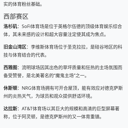
实的体育粉丝基础。
西部赛区
洛杉矶
：SoFi体育场是位于英格尔伍德的顶级体育娱乐综合
体，其未来感的设计和超大容量注定使其成为焦点。
旧金山湾区
：李维斯体育场位于圣克拉拉，是硅谷地区的科
技与体育结合的代表。
西雅图
：流明球场因其出色的草坪质量和狂热的主场氛围而
备受赞誉，是北美著名的“魔鬼主场”之一。
休斯顿
：NRG体育场拥有可开合屋顶，能有效应对德克萨斯
州的炎热天气，为球员和观众提供舒适环境。
达拉斯
：AT&T体育场以其巨大的规模和高清的巨型屏幕著
称，位于阿灵顿，是德克萨斯州的又一体育重镇。