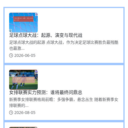
足球点球大战：起源、演变与现代战
足球点球大战的起源 点球大战，作为决定足球比赛胜负最残酷
也最激...
2026-06-05
女排联赛实力预测：谁将最终问鼎总
新赛季女排联赛格局前瞻：多强争霸，悬念丛生 随着新赛季女
排联赛的...
2026-08-05