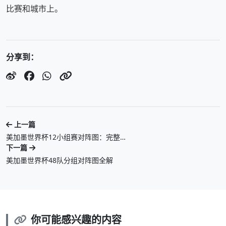
比赛和城市上。
分享到：
上一篇
美加墨世界杯12小组赛对阵图：完整…
下一篇
美加墨世界杯48队分组对阵图全解
你可能感兴趣的内容