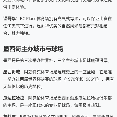
供丰富体验。
温哥华
：BC Place体育场拥有充气式穹顶，可以保证比赛在
任何天气下进行。温哥华优美的自然风光与都市景观相结
合，魅力独特。
墨西哥主办城市与球场
墨西哥是第三次举办世界杯，三个主办城市足球底蕴深厚。
墨西哥城
：阿兹特克体育场是足球史上的一座圣殿，它是唯
一举办过两届世界杯决赛的球场（1970年和1986年），拥有
无与伦比的历史地位。
瓜达拉哈拉
：阿克伦体育场是墨西哥劲旅瓜达拉哈拉俱乐部
的主场，是一座现代化的专业足球场，氛围极其热烈。
蒙特雷
：BBVA体育场坐落在山脚下，风景秀丽，是墨西哥另