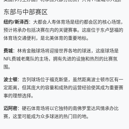
东部与中部赛区
纽约/新泽西
：大都会人寿体育场是纽约都会区的核心场馆，
预计将承办包括决赛在内的关键赛事。这座位于东卢瑟福的
体育场交通便利，是北美体育的重要地标。
费城
：林肯金融球场将迎接世界各地的球迷，这座球场是
NFL费城老鹰队的主场，拥有先进的设施和热烈的比赛氛
围。
波士顿
：吉列球场位于福克斯堡，虽然距离波士顿市区有一
定距离，但其庞大的容量和成熟的运营经验使其成为重要赛
事的理想选择。
迈阿密
：硬石体育场将以它独特的南佛罗里达风情承办比
赛，这里可能成为众多球迷的热门目的地。