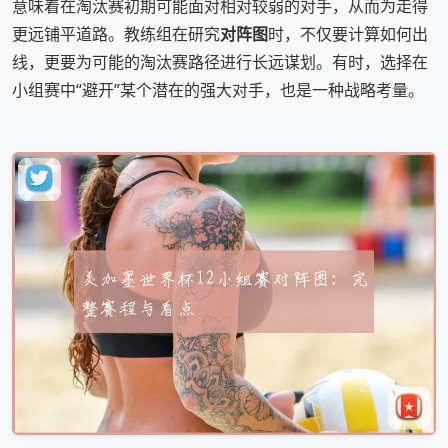
意味着在淘汰赛初期可能面对相对较弱的对手，从而为走得
更远铺平道路。教练组在研究
对阵图
时，不仅要计算如何出
线，更要为可能的淘汰赛路径进行长远谋划。有时，选择在
小组赛中“避开”某个潜在的强大对手，也是一种战略考量。