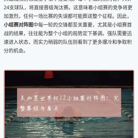
24支球队，将直接晋级淘汰赛。这意味着小组赛的竞争将更
加激烈，任何一场比赛的失误都可能葬送整个征程。因此，
小组赛对阵图
中每一轮的交锋都至关重要，尤其是小组赛首
战的结果，往往能为整个小组的局势定下基调。强队需要迅
速进入状态，而实力稍弱的队伍则看到了更多爆冷和争取积
分的机会。