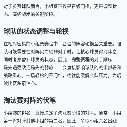
对于参赛球队而言，小组赛不仅是晋级门槛，更是调整状
态、演练战术的关键阶段。
球队的状态调整与轮换
在相对密集的小组赛赛程中，合理的阵容轮换至关重要。强
队可能需要在对阵实力较弱对手时，让核心球员得到休息，
同时考察替补球员的状态。因此，
完整赛程
的对手顺序——
是先遇强敌还是先战弱旅——会直接影响球队的战术部署和
战略重心。一场轻松的开门红，往往能缓解全队压力，为后
续比赛积累信心。
淘汰赛对阵的伏笔
小组赛的排名，直接决定了淘汰赛阶段的对手。通常，小组
第一将对阵其他小组的第二名。因此，争取小组头名出线，