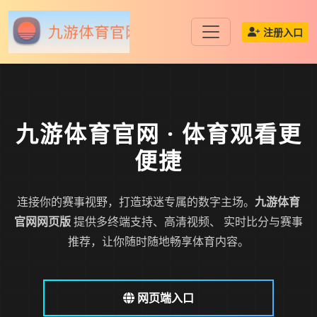
注册入口
九游体育官网
· 体育观看更
便捷
连接你的赛事视野，打造球迷专属的数字主场。
九游体育
官网网页版
提供多终端支持、高清视频、 实时比分与赛事
推荐，让你随时随地畅享体育内容。
网页端入口