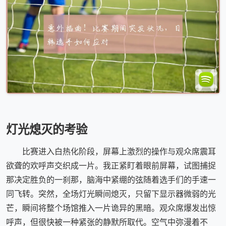
灯光熄灭的考验
比赛进入白热化阶段，屏幕上激烈的操作与观众席震耳
欲聋的欢呼声交织成一片。我正紧盯着眼前屏幕，试图捕捉
那决定胜负的一刹那，脑海中紧绷的弦随着选手们的手速一
同飞转。突然，全场灯光瞬间熄灭，只留下显示器微弱的光
芒，瞬间将整个场馆推入一片诡异的黑暗。观众席爆发出惊
呼声，但很快被一种紧张的静默所取代。空气中弥漫着不