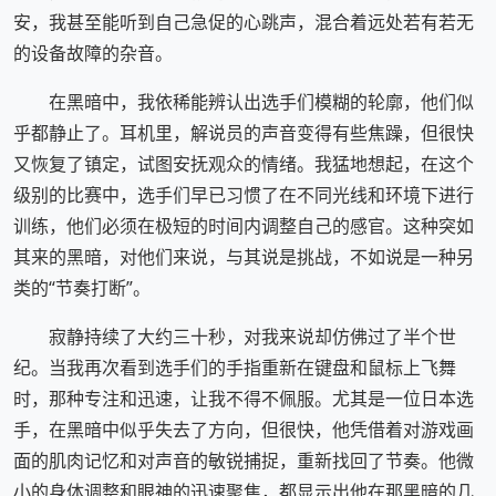
安，我甚至能听到自己急促的心跳声，混合着远处若有若无
的设备故障的杂音。
在黑暗中，我依稀能辨认出选手们模糊的轮廓，他们似
乎都静止了。耳机里，解说员的声音变得有些焦躁，但很快
又恢复了镇定，试图安抚观众的情绪。我猛地想起，在这个
级别的比赛中，选手们早已习惯了在不同光线和环境下进行
训练，他们必须在极短的时间内调整自己的感官。这种突如
其来的黑暗，对他们来说，与其说是挑战，不如说是一种另
类的“节奏打断”。
寂静持续了大约三十秒，对我来说却仿佛过了半个世
纪。当我再次看到选手们的手指重新在键盘和鼠标上飞舞
时，那种专注和迅速，让我不得不佩服。尤其是一位日本选
手，在黑暗中似乎失去了方向，但很快，他凭借着对游戏画
面的肌肉记忆和对声音的敏锐捕捉，重新找回了节奏。他微
小的身体调整和眼神的迅速聚焦，都显示出他在那黑暗的几