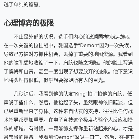
越了单纯的输赢。
心理博弈的极限
不止是外部的状况，选手们内心的波澜同样惊心动魄。
在一次关键的拉扯战中，韩国选手“Demon”因为一次失误，
导致己方被对方抓住机会，丢掉了重要的地图资源。我看到
他的瞳孔猛地收缩了一下，肩膀也随之塌陷。他的脸上写满
了懊悔和自责，甚至一度出现了想要放弃的迹象。他下意识
地将头埋得很低，似乎想要躲避所有人的目光。
几秒钟后，我看到他的队友“King”拍了拍他的肩膀，低
声说了些什么。然后，他抬起了头，虽然眼神依旧黯淡，但
已经重新坐直了身体。这种来自队友的支持，往往比任何战
术指导都更加重要。在电子竞技这个极度考验个人反应和操
作的领域，有时候，一颗能够支撑你重新站起来的心，才是
最宝贵的装备。我看到“Demon”深吸一口气，然后，在接下