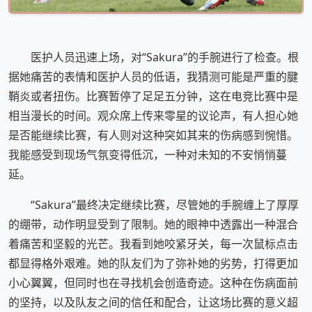
医护人员迅速上场，对“Sakura”的手腕进行了检查。根
据她痛苦的表情和医护人员的低语，我猜测可能是严重的腱
鞘炎或者扭伤。比赛暂停了足足五分钟，这在电竞比赛中是
相当漫长的时间。观众席上传来零星的议论声，有人担心她
是否能继续比赛，有人则对这种突如其来的伤病感到惋惜。
我能感受到现场气氛变得低沉，一种对未知的不安悄悄蔓
延。
“Sakura”最终决定继续比赛，尽管她的手腕缠上了厚厚
的绷带，动作明显受到了限制。她的眼神中透露出一种混合
着痛苦和坚毅的光芒。我看到她咬紧牙关，每一次鼠标点击
都显得格外艰难。她的队友们为了弥补她的劣势，打得更加
小心翼翼，但同时也在寻找机会创造奇迹。这种在伤病面前
的坚持，以及队友之间的信任和配合，让这场比赛的意义超