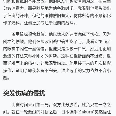
训练和模拟的本能反应。他的队友们也没有因为这一插曲而
分散注意力，而是默契地为他争取时间。我看到他额头渗出
了细密的汗珠，但他的眼神依旧坚定，仿佛所有的不顺都化
作了燃料，让他更加专注于眼前的战斗。
备用鼠标很快就位，他以惊人的速度完成了切换。因为
刚才的停顿，他们在那波团战中确实吃了亏。我看到“King”
的眼神中闪过一丝懊恼，但他只是深吸一口气，然后用更加
激进的打法来弥补刚才的劣势。这种在挫折面前不退缩，反
而迎难而上的精神，让我深受触动。他用接下来的几次精彩
操作，证明了即使装备不完美，顶尖选手的实力依然不容小
觑。
突发伤病的侵扰
比赛时间来到第三局，双方比分胶着，胜负只在一念之
间。就在一轮激烈的对拼之后，日本选手“Sakura”突然捂住