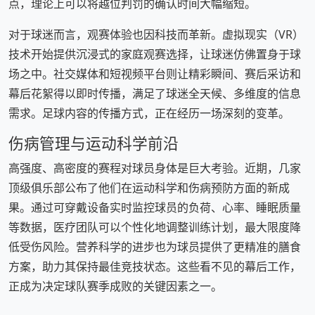
点，理论上可以将越位判罚的确认时间大幅缩短。
对于球迷而言，观赛体验也因科技而革新。虚拟现实（VR）
技术开始提供沉浸式的家庭观赛选择，让球迷仿佛置身于球
场之中。社交媒体和短视频平台则让精彩瞬间、赛后采访和
幕后花絮得以即时传播，满足了球迷全天候、多维度的信息
需求。足球内容的传播方式，正在经历一场深刻的变革。
伤病管理与运动科学前沿
高强度、高密度的赛程对球员身体是巨大考验。近期，几家
顶级俱乐部公布了他们在运动科学和伤病预防方面的新成
果。通过可穿戴设备实时监控球员的负荷、心率、睡眠质量
等数据，医疗团队可以个性化地调整训练计划，最大限度降
低受伤风险。营养科学的进步也为球员提供了更精准的膳食
方案，助力其保持最佳竞技状态。这些看不见的幕后工作，
正成为决定球队赛季成败的关键因素之一。