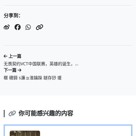
分享到：
上一篇
无畏契约VCT中国联赛，英雄的诞生，…
下一篇
椹 礇鍗 s濂ョ淮鑰跺 鐩存挱 瑗
你可能感兴趣的内容