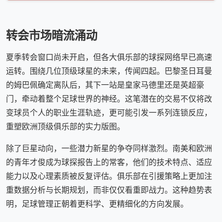
转会市场暗流涌动
夏季转会窗口尚未开启，但各大俱乐部的球探网络早已高速
运转。围绕几位顶级球星的未来，传闻四起。巴黎圣日耳曼
的姆巴佩确定离队后，其下一站是皇家马德里还是英超豪
门，牵动着整个足球世界的神经。这笔潜在的交易不仅将改
变球员个人的职业生涯轨迹，更可能引发一系列连锁反应，
重塑欧洲顶级俱乐部的实力版图。
除了巨星动向，一些潜力新星的争夺同样激烈。南美和欧洲
的青年才俊成为球探报告上的常客，他们的技术特点、适应
能力以及心理素质被反复评估。俱乐部在引援策略上更加注
重数据分析与长期规划，而非仅仅看重即战力。这种趋势表
明，足球管理正朝着更科学、更精细化的方向发展。