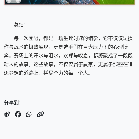
总结：
每一次团战，都是一场生死时速的缩影，它不仅仅是操
作与战术的极致展现，更是选手们在巨大压力下的心理博
弈。赛场上的汗水与泪水，欢呼与叹息，都凝聚成了一段段
动人的故事。这些故事，不仅仅属于赢家，更属于那些在追
逐梦想的道路上，拼尽全力的每一个人。
分享到：