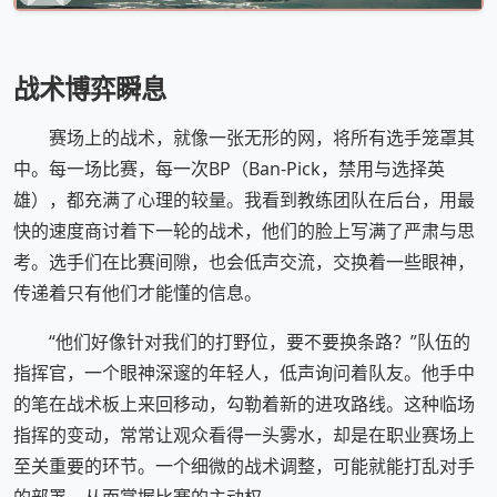
战术博弈瞬息
赛场上的战术，就像一张无形的网，将所有选手笼罩其
中。每一场比赛，每一次BP（Ban-Pick，禁用与选择英
雄），都充满了心理的较量。我看到教练团队在后台，用最
快的速度商讨着下一轮的战术，他们的脸上写满了严肃与思
考。选手们在比赛间隙，也会低声交流，交换着一些眼神，
传递着只有他们才能懂的信息。
“他们好像针对我们的打野位，要不要换条路？”队伍的
指挥官，一个眼神深邃的年轻人，低声询问着队友。他手中
的笔在战术板上来回移动，勾勒着新的进攻路线。这种临场
指挥的变动，常常让观众看得一头雾水，却是在职业赛场上
至关重要的环节。一个细微的战术调整，可能就能打乱对手