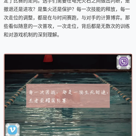
定了比赛的走向。选手们需要在电光火石之间做出判断，是
撤退还是进攻？是集火还是保护？每一次技能的释放，每一
次走位的调整，都是在与时间赛跑，与对手的计算博弈。那
些看似随意的一次普攻，一次走位，背后都是无数次的训练
和对游戏机制的深刻理解。