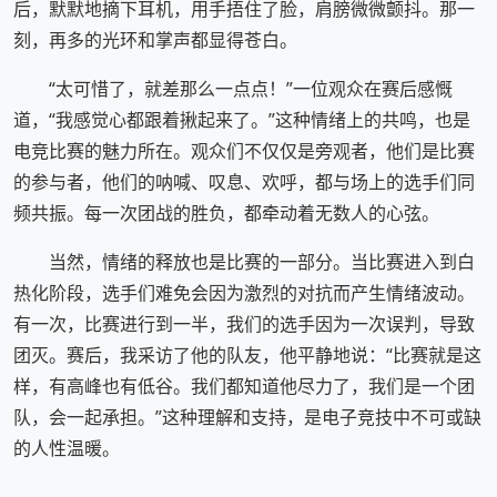
后，默默地摘下耳机，用手捂住了脸，肩膀微微颤抖。那一
刻，再多的光环和掌声都显得苍白。
“太可惜了，就差那么一点点！”一位观众在赛后感慨
道，“我感觉心都跟着揪起来了。”这种情绪上的共鸣，也是
电竞比赛的魅力所在。观众们不仅仅是旁观者，他们是比赛
的参与者，他们的呐喊、叹息、欢呼，都与场上的选手们同
频共振。每一次团战的胜负，都牵动着无数人的心弦。
当然，情绪的释放也是比赛的一部分。当比赛进入到白
热化阶段，选手们难免会因为激烈的对抗而产生情绪波动。
有一次，比赛进行到一半，我们的选手因为一次误判，导致
团灭。赛后，我采访了他的队友，他平静地说：“比赛就是这
样，有高峰也有低谷。我们都知道他尽力了，我们是一个团
队，会一起承担。”这种理解和支持，是电子竞技中不可或缺
的人性温暖。