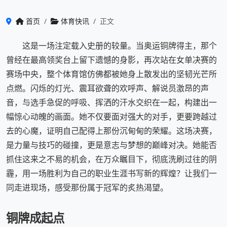
首页
体育快讯
正文
这是一场注定载入史册的较量。当奥运铜牌得主，那个
曾经在最高领奖台上留下遗憾的身影，再次站在女单决赛的
赛场中央，整个体育馆仿佛都被她身上散发出的坚韧光芒所
点燃。闪烁的灯光、震耳欲聋的欢呼声、解说员激昂的声
音，与选手急促的呼吸、挥洒的汗水交织在一起，构建出一
幅惊心动魄的画面。她不仅要面对强大的对手，更要跨越过
去的心魔，证明自己配得上那份沉甸甸的荣耀。这场决赛，
是力量与技巧的碰撞，更是意志与梦想的巅峰对决。她能否
抓住这来之不易的机会，在万众瞩目下，彻底洗刷过往的阴
霾，用一场胜利为自己的职业生涯书写新的辉煌？让我们一
同走进现场，感受那份属于冠军的炙热渴望。
铜牌成起点