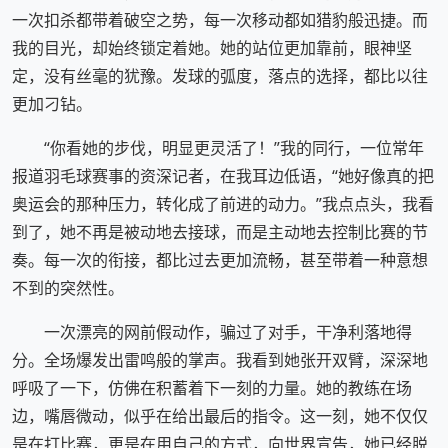
一次扣杀都带着破空之势，每一次移动都如猎豹般迅捷。而
我的目光，却始终锁定着她。她的站位更加靠前，眼神坚
定，没有丝毫的犹豫。发球的弧度，落点的选择，都比以往
更加刁钻。
“你看她的步伐，明显更灵活了！”我的同行，一位常年
报道羽毛球赛事的资深记者，在我耳边低语，“她好像真的把
奥运会的那种压力，转化成了前进的动力。”我点点头，我看
到了，她不再是被动地去接球，而是主动地去控制比赛的节
奏。每一次的衔接，都比过去更加流畅，甚至带着一种意想
不到的突然性。
一次漂亮的网前假动作，骗过了对手，干净利落地得
分。全场爆发出雷鸣般的掌声。我看到她张开双臂，深深地
呼吸了一下，仿佛在积蓄着下一刻的力量。她的教练在场
边，嘴唇微动，似乎在给出最后的指令。这一刻，她不仅仅
是在打比赛，更是在用自己的方式，向世界宣告，她已经脱