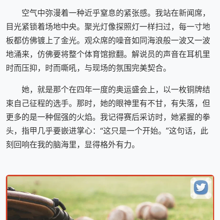
空气中弥漫着一种近乎窒息的紧张感。我站在新闻席，
目光紧锁着场地中央。聚光灯像探照灯一样扫过，每一寸地
板都仿佛镀上了金光。观众席的噪音如同海浪般一波又一波
地涌来，仿佛要将整个体育馆掀翻。解说员的声音在耳机里
时而压抑，时而嘶吼，与现场的氛围完美契合。
她，就是那个在四年一度的奥运盛会上，以一枚铜牌结
束自己征程的选手。那时，她的眼神里有不甘，有失落，但
更多的是一种倔强的火焰。我记得赛后采访时，她紧握的拳
头，指甲几乎要嵌进掌心：“这只是一个开始。”这句话，此
刻回响在我的脑海里，显得格外有力。