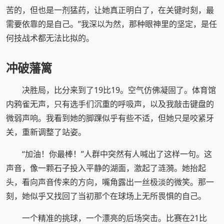
苦的，但也是一剂猛药，让她真正明白了，在关键时刻，最
需要依靠的是自己。”我深以为然，那种眼神里的坚定，是任
何技战术都无法比拟的。
冲破藩篱
决胜局，比分来到了19比19。空气仿佛凝固了。体育馆
内鸦雀无声，只有选手们沉重的呼吸声，以及我敲击键盘的
微弱声响。我看到她的脚踝似乎有些不适，但她只是咬紧牙
关，重新调整了站姿。
“加油！你最棒！”人群中突然有人喊出了这样一句。这
声音，像一颗石子投入平静的湖面，激起了涟漪。她抬起
头，看向声音传来的方向，嘴角露出一丝极淡的微笑。那一
刻，她似乎又找回了当初那个在球场上无所畏惧的自己。
一个精准的挑球，一个漂亮的后场突击。比赛在21比