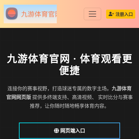
注册入口
九游体育官网
· 体育观看更
便捷
连接你的赛事视野，打造球迷专属的数字主场。
九游体育
官网网页版
提供多终端支持、高清视频、 实时比分与赛事
推荐，让你随时随地畅享体育内容。
网页端入口