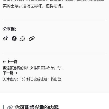
实的土壤。这场世界杯，值得期待。
分享到：
上一篇
奥运预选赛前瞻！女排国家队名单，每…
下一篇
天津官方：马尔科已完成注册，将出战
你可能感兴趣的内容