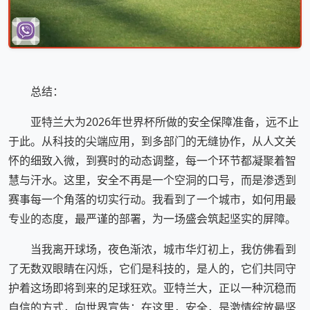
总结：
亚特兰大为2026年世界杯所做的安全保障准备，远不止
于此。从科技的尖端应用，到多部门的无缝协作，从人文关
怀的细致入微，到赛时的动态调整，每一个环节都凝聚着智
慧与汗水。这里，安全不再是一个空洞的口号，而是渗透到
赛事每一个角落的切实行动。我看到了一个城市，如何用最
专业的态度，最严谨的部署，为一场盛会筑起坚实的屏障。
当我离开球场，夜色渐浓，城市华灯初上，我仿佛看到
了无数双眼睛在闪烁，它们是科技的，是人的，它们共同守
护着这场即将到来的足球狂欢。亚特兰大，正以一种沉稳而
自信的方式，向世界宣告：在这里，安全，是激情绽放最坚