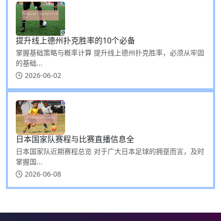
提升线上德州扑克胜率的10个必备
掌握基础策略与概率计算 提升线上德州扑克胜率，必须从牢固
的基础...
2026-06-02
日本国家队赛程与比赛直播信息全
日本国家队近期赛程总览 对于广大日本足球的拥趸而言，及时
掌握国...
2026-06-08