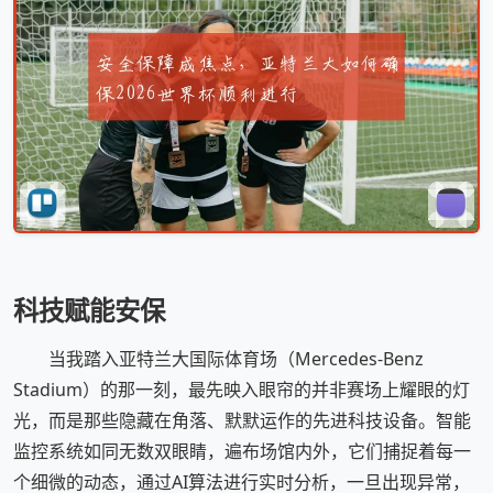
科技赋能安保
当我踏入亚特兰大国际体育场（Mercedes-Benz
Stadium）的那一刻，最先映入眼帘的并非赛场上耀眼的灯
光，而是那些隐藏在角落、默默运作的先进科技设备。智能
监控系统如同无数双眼睛，遍布场馆内外，它们捕捉着每一
个细微的动态，通过AI算法进行实时分析，一旦出现异常，