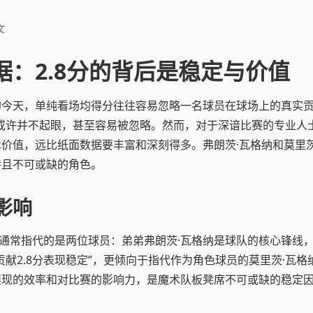
文
据：2.8分的背后是稳定与价值
今天，单纯看场均得分往往容易忽略一名球员在球场上的真实贡
字或许并不起眼，甚至容易被忽略。然而，对于深谙比赛的专业人
价值，远比纸面数据要丰富和深刻得多。弗朗茨·瓦格纳和莫里茨
特且不可或缺的角色。
影响
”通常指代的是两位球员：弟弟弗朗茨·瓦格纳是球队的核心锋线
贡献2.8分表现稳定”，更倾向于指代作为角色球员的莫里茨·瓦
展现的效率和对比赛的影响力，是魔术队板凳席不可或缺的稳定