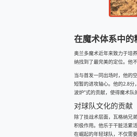
在魔术体系中的
奥兰多魔术近年来致力于培养
纳找到了最完美的定位。他
当与首发一同出场时，他的
短暂的进攻轴心。他的2.8
波炉”式的贡献，使得魔术队
对球队文化的贡献
除了技战术层面，瓦格纳兄
积极作用。他乐于干脏活累
在崛起的年轻球队，不仅需