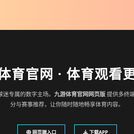
体育官网
· 体育观看
球迷专属的数字主场。
九游体育官网网页版
提供多终端
分与赛事推荐，让你随时随地畅享体育内容。
网页端入口
下载APP