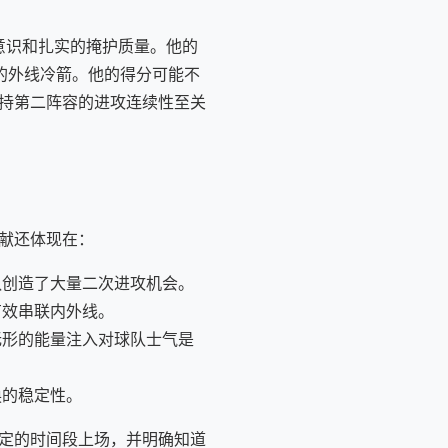
意识和扎实的掩护质量。他的
的外线冷箭。他的得分可能不
维持第二阵容的进攻连续性至关
贡献还体现在：
队创造了大量二次进攻机会。
有效串联内外线。
无形的能量注入对球队士气是
换的稳定性。
特定的时间段上场，并明确知道