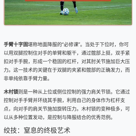
手臂十字固
堪称地面降服的“必修课”。当处于下位时，你可
以用双腿控制住对手的单臂和躯干，通过髋部上挺，双手紧
扣对手手腕，形成一个稳固的杠杆，对其肘关节施加巨大压
力。这一技术的关键在于双腿的夹紧和髋部的正确发力，而
非单纯依靠手臂力量。
木村锁
则是一种从上位或侧位控制的强力肩关节锁。它通过
控制对手手臂并环绕其手腕，利用自己的身体作为杠杆支
点，向对手的肩关节施加旋转压力。木村锁的变种极多，可
以从多种位置发动，是控制与降服结合的优秀范例。
绞技：窒息的终极艺术