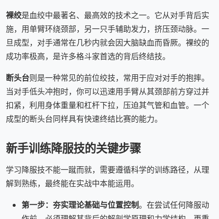
裸绞
是血绞中最著名、最高效的技术之一。它从对手背后实
施，用单臂环绕颈部，另一只手辅助发力，挤压颈动脉。一
旦成型，对手通常在几秒内就会因大脑缺血而昏厥。裸绞的
成功率极高，是许多格斗家首选的背后终结技。
断头台
则是一种常见的前位绞技，常用于应对对手的抱摔。
当对手低头冲抱时，你可以迅速用手臂从其颈部前方穿过并
扣紧，利用身体重量和杠杆下拉，压迫其气管和血管。一个
成型的断头台同样具有快速终结比赛的能力。
新手训练降服技的关键步骤
学习降服技不能一蹴而就，需要遵循科学的训练路径，从理
解到熟练，最终能在实战中本能运用。
第一步：夯实理论基础与位置控制
。在尝试任何降服动
作前，必须理解其背后的解剖学原理和力学结构。更重