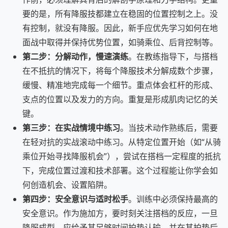
要的是，所有降服技都建立在稳固的位置控制之上。没
有控制，就没有降服。因此，新手应优先学习如何在地
面战中取得并保持优势位置，如骑乘位、后背控制等。
第二步：分解动作，慢速演练
。在教练指导下，与搭档
在不抵抗的情况下，将每个降服技术分解成数个步骤，
缓慢、精准地完成每一个细节。重点体会杠杆的形成、
支点的位置以及发力的方向。重复是形成肌肉记忆的关
键。
第三步：在实战情境中练习
。当技术动作熟练后，需要
在轻对抗的实战滚动中练习。从特定位置开始（如“从骑
乘位开始寻找降服机会”），尝试在搭档一定程度的抵抗
下，完成位置过渡和技术部署。这个过程能让你学会如
何创造机会、设置陷阱。
第四步：安全意识与适时松手
。训练中必须保持最高的
安全意识。作为施加方，要时刻关注搭档的反应，一旦
降服成型，应给予其足够时间拍垫认输，并在其拍垫后