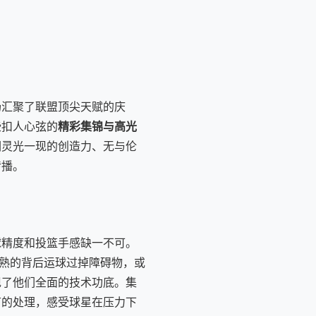
场汇聚了联盟顶尖天赋的庆
些扣人心弦的
精彩集锦与高光
们灵光一现的创造力、无与伦
传播。
球精度和投篮手感缺一不可。
娴熟的背后运球过掉障碍物，或
现了他们全面的技术功底。集
节的处理，感受球星在压力下