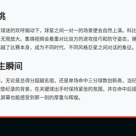
挑
在球迷的欢呼煽动下，球星之间一对一的场景便会自然上演。科比
头无限放大。集锦视频会着重对比双方的进攻技巧和防守姿态，
超越了比赛本身，成为不同时代、不同风格巨星之间对话的象征
生瞬间
所。无论是总得分超越名宿，还是单场命中三分球数创新高，当
铺垫纪录的背景，在关键球出手时保持紧张的氛围，并在命中后
过屏幕也能感受到那一刻的厚重与辉煌。