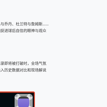
与乔丹、杜兰特与詹姆斯……
捕捉进球后自信的眼神与观众
。
纪录即将被打破时，全场气氛
插入历史数据对比和现场解说