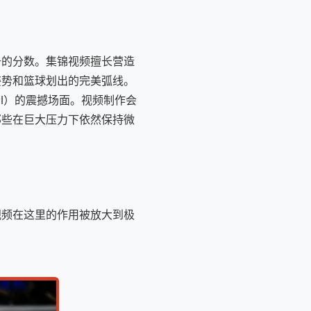
升的分数。集锦视频擅长营造
姿势和篮球划出的完美弧线。
ll）的震撼场面。视频制作会
那些在巨大压力下依然保持微
视频在这里的作用被放大到极