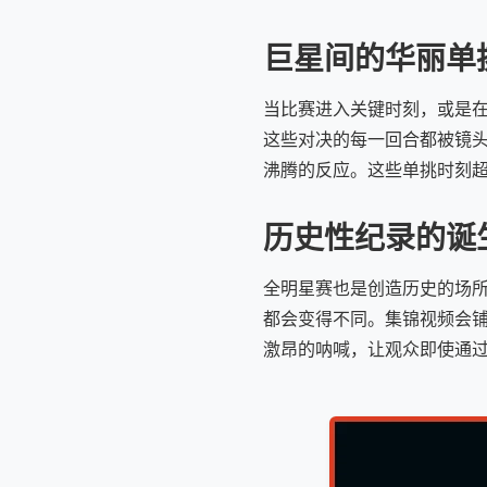
巨星间的华丽单
当比赛进入关键时刻，或是
这些对决的每一回合都被镜
沸腾的反应。这些单挑时刻
历史性纪录的诞
全明星赛也是创造历史的场
都会变得不同。集锦视频会
激昂的呐喊，让观众即使通