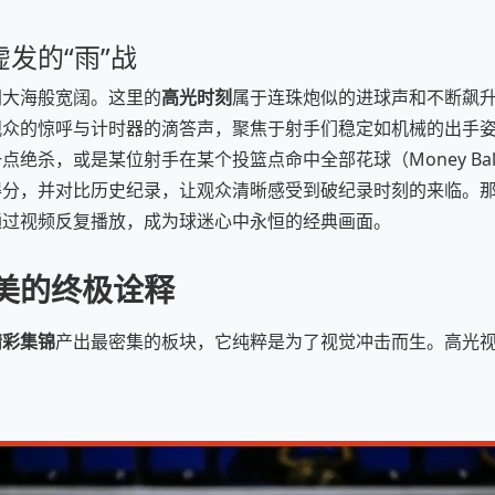
发的“雨”战
同大海般宽阔。这里的
高光时刻
属于连珠炮似的进球声和不断飙
观众的惊呼与计时器的滴答声，聚焦于射手们稳定如机械的出手
绝杀，或是某位射手在某个投篮点命中全部花球（Money Ba
得分，并对比历史纪录，让观众清晰感受到破纪录时刻的来临。
通过视频反复播放，成为球迷心中永恒的经典画面。
美的终极诠释
精彩集锦
产出最密集的板块，它纯粹是为了视觉冲击而生。高光