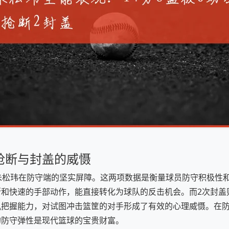
抢断与封盖的威慑
朱松玮在防守端的坚实屏障。这两项数据是衡量球员防守积极性
断和快速的手部动作，能直接转化为球队的反击机会。而2次封盖
机把握能力，对试图冲击篮筐的对手形成了有效的心理威慑。在
的防守弹性是现代篮球的宝贵财富。