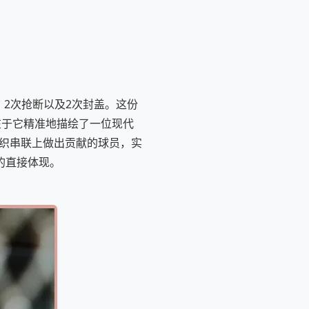
、2次抢断以及2次封盖。这份
在于它精准地描绘了一位现代
组织串联上做出贡献的球员，实
商的直接体现。