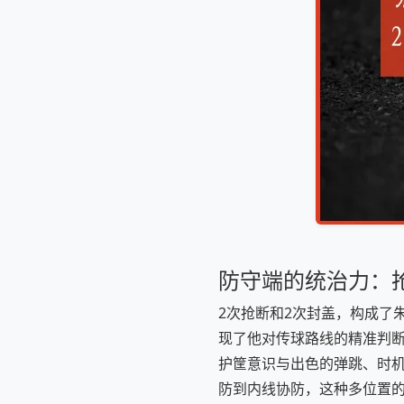
防守端的统治力：
2次抢断和2次封盖，构成了
现了他对传球路线的精准判
护筐意识与出色的弹跳、时
防到内线协防，这种多位置