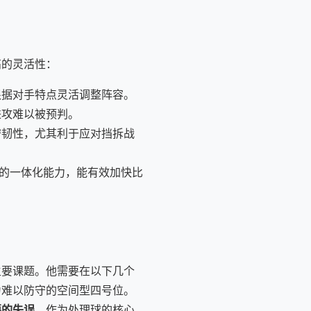
高的灵活性：
根据对手特点灵活调整阵容。
进攻难以被预判。
守韧性，尤其利于应对挡拆战
”的一体化能力，能有效加快比
主要课题。他需要在以下几个
为难以防守的空间型四号位。
要的失误
，作为处理球的核心