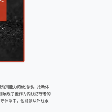
和预判能力的硬指标。抢断体
则展现了他作为内线防守者的
防守体系中，他能够从外线跟