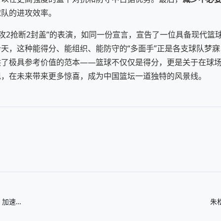
球队的进攻效率。
6助攻2抢断2封盖”的表演，如同一份宣言，宣告了一位具备现代
天，这种能得分、能组织、能防守的“多面手”正是各支球队梦
供了极具参考价值的范本——篮球不仅仅是得分，更是关于在球
现，在未来带来更多惊喜，成为中国篮坛一道独特的风景线。
，加速…
朱