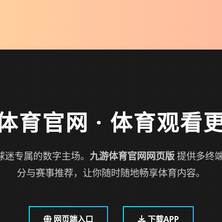
体育官网
· 体育观看
球迷专属的数字主场。
九游体育官网网页版
提供多终端
分与赛事推荐，让你随时随地畅享体育内容。
网页端入口
下载APP