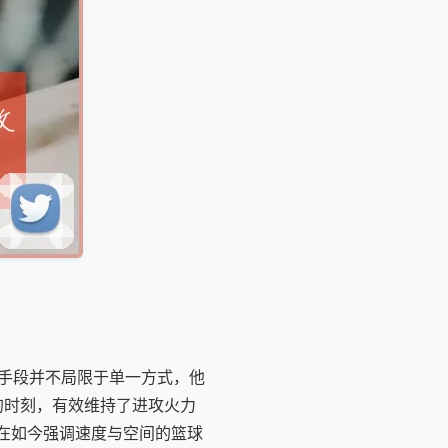
分手段并不局限于单一方式，他
的时刻，有效维持了进攻火力
在如今强调速度与空间的篮球