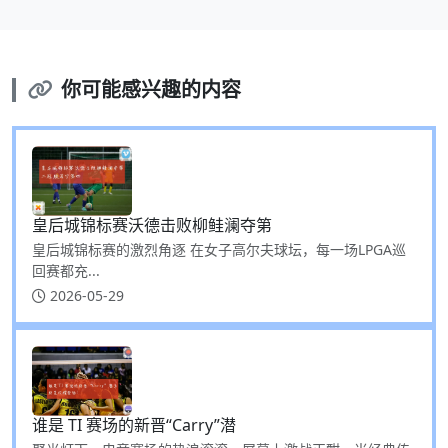
你可能感兴趣的内容
皇后城锦标赛沃德击败柳鲑澜夺第
皇后城锦标赛的激烈角逐 在女子高尔夫球坛，每一场LPGA巡
回赛都充...
2026-05-29
谁是 TI 赛场的新晋“Carry”潜