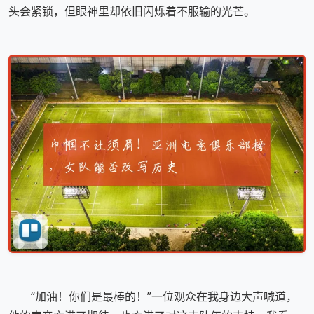
头会紧锁，但眼神里却依旧闪烁着不服输的光芒。
“加油！你们是最棒的！”一位观众在我身边大声喊道，