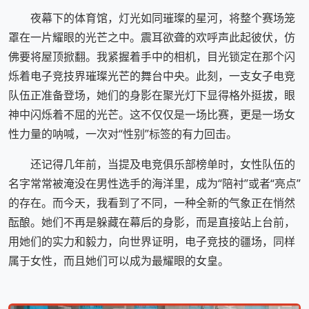
夜幕下的体育馆，灯光如同璀璨的星河，将整个赛场笼
罩在一片耀眼的光芒之中。震耳欲聋的欢呼声此起彼伏，仿
佛要将屋顶掀翻。我紧握着手中的相机，目光锁定在那个闪
烁着电子竞技界璀璨光芒的舞台中央。此刻，一支女子电竞
队伍正准备登场，她们的身影在聚光灯下显得格外挺拔，眼
神中闪烁着不屈的光芒。这不仅仅是一场比赛，更是一场女
性力量的呐喊，一次对“性别”标签的有力回击。
还记得几年前，当提及电竞俱乐部榜单时，女性队伍的
名字常常被淹没在男性选手的海洋里，成为“陪衬”或者“亮点”
的存在。而今天，我看到了不同，一种全新的气象正在悄然
酝酿。她们不再是躲藏在幕后的身影，而是直接站上台前，
用她们的实力和毅力，向世界证明，电子竞技的疆场，同样
属于女性，而且她们可以成为最耀眼的女皇。