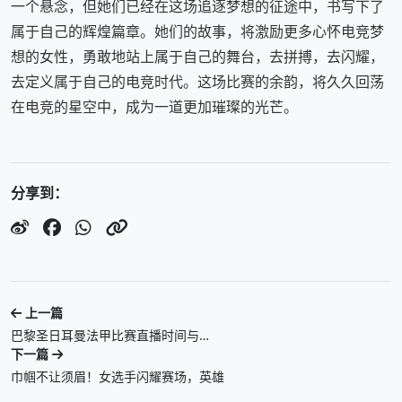
一个悬念，但她们已经在这场追逐梦想的征途中，书写下了
属于自己的辉煌篇章。她们的故事，将激励更多心怀电竞梦
想的女性，勇敢地站上属于自己的舞台，去拼搏，去闪耀，
去定义属于自己的电竞时代。这场比赛的余韵，将久久回荡
在电竞的星空中，成为一道更加璀璨的光芒。
分享到：
上一篇
巴黎圣日耳曼法甲比赛直播时间与…
下一篇
巾帼不让须眉！女选手闪耀赛场，英雄