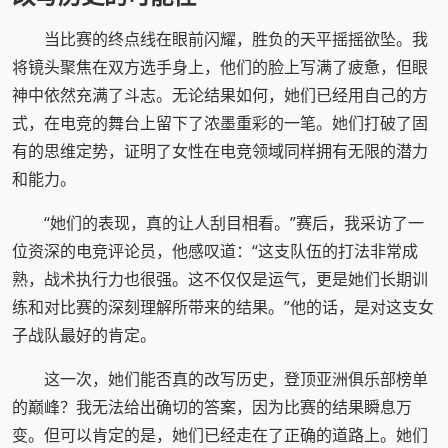
当比赛的终点线在眼前闪耀，胜负的天平摇摇欲坠。我
将镜头聚焦在双方选手身上，他们的脸上写满了疲惫，但眼
神中依然充满了斗志。无论结果如何，她们已经用自己的方
式，在电竞的舞台上留下了浓墨重彩的一笔。她们打破了固
有的思维定势，证明了女性在电竞领域同样拥有无限的潜力
和能力。
“她们的表现，真的让人刮目相看。”赛后，我采访了一
位资深的电竞评论员，他感叹道：“这支队伍的打法非常成
熟，战术执行力也很强。这不仅仅是运气，更是她们长期训
练和对比赛的深刻理解所带来的结果。”他的话，是对这支女
子战队最好的肯定。
这一次，她们能否真的改写历史，登顶亚洲俱乐部榜单
的巅峰？我无法给出确切的答案，因为比赛的结果瞬息万
变。但可以肯定的是，她们已经走在了正确的道路上。她们