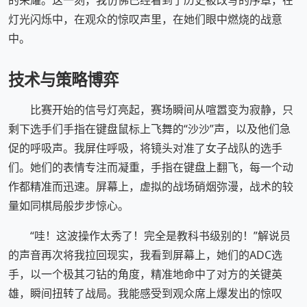
的荣耀。这一刻，我仿佛已经看到了历史被改写的序章，在
灯光闪烁中，在观众的惊叹声里，在她们眼中燃烧的战意
中。
技术与策略博弈
比赛开始的信号灯亮起，赛场瞬间从喧嚣变为寂静，只
剩下选手们手指在键盘鼠标上飞舞的“沙沙”声，以及他们急
促的呼吸声。我屏住呼吸，将镜头对准了女子战队的选手
们。她们的表情专注而凝重，手指在键盘上翻飞，每一个动
作都精准而迅速。屏幕上，虚拟的战场硝烟弥漫，战术的较
量如同棋局般步步惊心。
“哇！这波操作太秀了！完全是教科书级别的！”解说员
的声音再次将我拉回现实，我看到屏幕上，她们的ADC选
手，以一个极其刁钻的角度，精准地命中了对方的关键英
雄，瞬间扭转了战局。我能感受到观众席上爆发出的惊叹