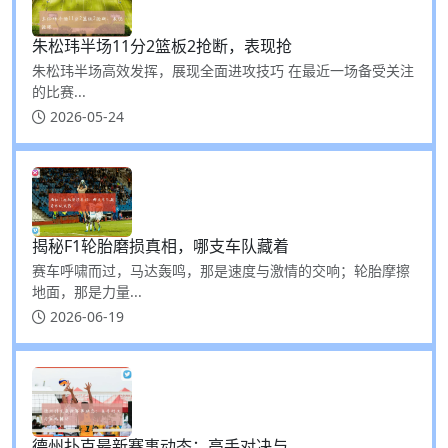
朱松玮半场11分2篮板2抢断，表现抢
朱松玮半场高效发挥，展现全面进攻技巧 在最近一场备受关注
的比赛...
2026-05-24
揭秘F1轮胎磨损真相，哪支车队藏着
赛车呼啸而过，马达轰鸣，那是速度与激情的交响；轮胎摩擦
地面，那是力量...
2026-06-19
德州扑克最新赛事动态：高手对决与