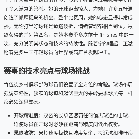
上。作为新生代球员的代表，殷若宁在皇后城锦标赛中交出
了令人满意的答卷。她的开球距离惊人，为她在许多五杆洞
创造了抓鹰捉鸟的机会。整个比赛周，她的心态显得非常成
熟，无论打出好球还是遭遇波折，情绪管理都相当到位。最
终获得的并列第四名，是她本赛季多次前十 finishes 中的一
次，充分说明其状态和技术的持续性。殷若宁的崛起，正激
励着更多中国年轻球员向世界最高舞台发起冲击。
赛事的技术亮点与球场挑战
肯伍德乡村俱乐部为球员们设置了全方位的考验。球场布局
强调策略性，狭窄的球道和起伏巨大的果岭要求球员每一杆
都必须深思熟虑。
开球精准度：
茂密的长草区惩罚任何偏离球道的击球，
迫使球员在开球时必须在距离与精度间做出权衡。
果岭攻防：
果岭速度极快且坡度复杂，接近球和推杆都