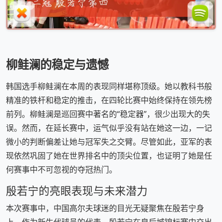
柳鲑澜的稳定与遗憾
韩国选手柳鲑澜在本周的表现同样堪称顶级。她以教科书般
精准的铁杆和稳定的推击，在四轮比赛中始终保持在领先榜
前列。柳鲑澜是巡回赛中著名的“稳定器”，很少出现大的失
误。然而，在延长赛中，运气似乎没有站在她这一边，一记
微小的判断偏差让她与冠军失之交臂。尽管如此，亚军的表
现依然巩固了她在世界排名中的顶尖位置，也证明了她是任
何赛事中不可忽视的夺冠热门。
殷若宁的亮眼表现与未来潜力
本次赛事中，中国高尔夫球迷的目光无疑聚焦在殷若宁身