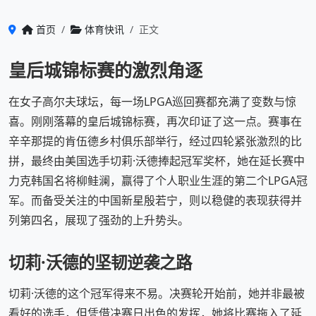
首页
体育快讯
正文
皇后城锦标赛的激烈角逐
在女子高尔夫球坛，每一场LPGA巡回赛都充满了变数与惊
喜。刚刚落幕的皇后城锦标赛，再次印证了这一点。赛事在
辛辛那提的肯伍德乡村俱乐部举行，经过四轮紧张激烈的比
拼，最终由美国选手切莉·沃德捧起冠军奖杯，她在延长赛中
力克韩国名将柳鲑澜，赢得了个人职业生涯的第二个LPGA冠
军。而备受关注的中国新星殷若宁，则以稳健的表现获得并
列第四名，展现了强劲的上升势头。
切莉·沃德的坚韧逆袭之路
切莉·沃德的这个冠军得来不易。决赛轮开始前，她并非最被
看好的选手，但凭借决赛日出色的发挥，她将比赛拖入了延