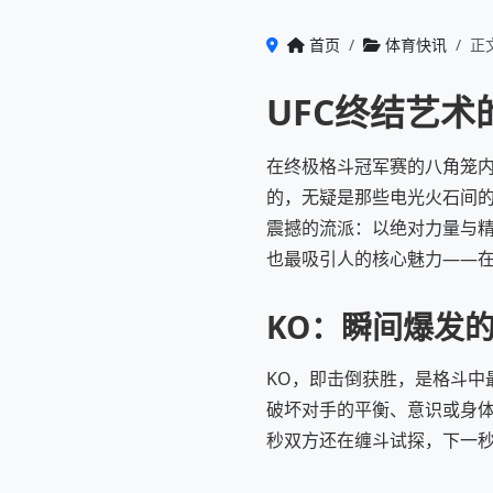
首页
体育快讯
正
UFC终结艺
在终极格斗冠军赛的八角笼
的，无疑是那些电光火石间的
震撼的流派：以绝对力量与
也最吸引人的核心魅力——
KO：瞬间爆发
KO，即击倒获胜，是格斗中
破坏对手的平衡、意识或身
秒双方还在缠斗试探，下一