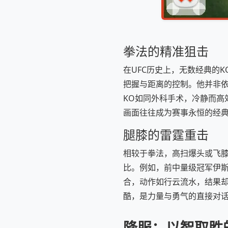
拳法的精准狙击
在UFC历史上，无数经典的
把握与距离的控制。他并非
KO如同外科手术，冷静而高
画面往往成为赛事永恒的经
腿膝的雷霆重击
相较于拳法，高扫爆头或飞膝
比。例如，前中量级冠军伊斯
合，动作如行云流水，结果却
酷，是力量与勇气的直接对
降服：以智取胜