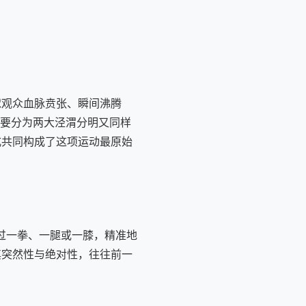
球观众血脉贲张、瞬间沸腾
主要分为两大泾渭分明又同样
式共同构成了这项运动最原始
过一拳、一腿或一膝，精准地
其突然性与绝对性，往往前一