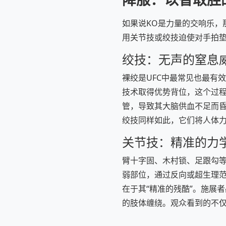
如果说KO是力量的交响乐，
用关节技或绞技迫使对手拍
绞技：无声的窒息
裸绞是UFC中最常见也最有
技术取得优势背位，这个过
管，导致其大脑供血不足而
绞技同样如此，它们将人体
关节技：精准的力
臂十字固、木村锁、足跟勾
弱部位，通过反向或超生理
在于其“精准的残酷”。施展
的肢体缠绕。观众看到的不仅