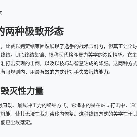
文
术的两种极致形态
内，比赛以判定结束固然展现了选手的战术与耐力，但真正让全
终结。UFC终结集锦，堪称现代格斗暴力美学的浓缩精华。它
精准打击实现的击倒，以及以技巧与智慧达成的降服。这两种方
在有限规则内，用最有效的方式让对手失去抵抗能力。
的毁灭性力量
最直观、最具冲击力的终结方式。它追求的是在站立打击中，通
体机能，使其无法在裁判读秒内恢复。这种终结方式的美学在于
秒便已尘埃落定。