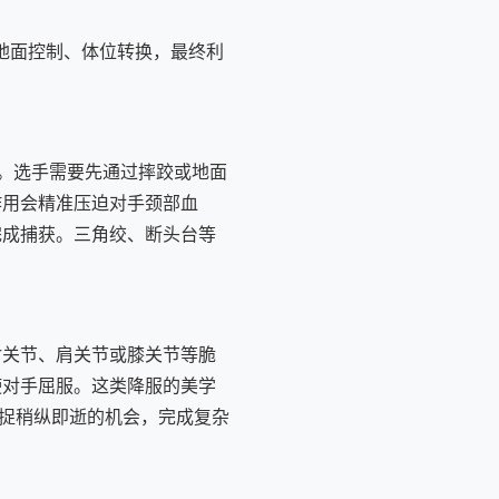
地面控制、体位转换，最终利
。
”。选手需要先通过摔跤或地面
作用会精准压迫对手颈部血
完成捕获。三角绞、断头台等
肘关节、肩关节或膝关节等脆
使对手屈服。这类降服的美学
捕捉稍纵即逝的机会，完成复杂