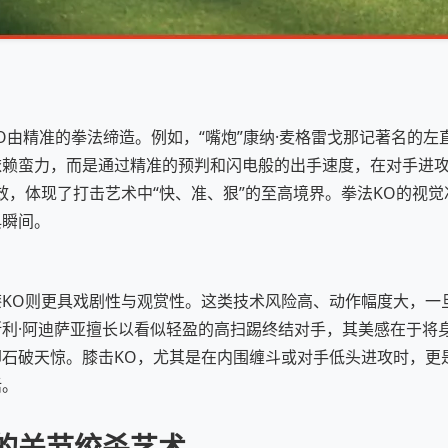
KO由精准的拳法缔造。例如，“嘴炮”康纳·麦格雷戈那记著名的
依赖蛮力，而是通过精准的预判和闪电般的出手速度，在对手进
效，体现了打击艺术中“快、准、狠”的至高境界。拳法KO的视
典瞬间。
KO则更具戏剧性与观赏性。这类技术风险高、动作幅度大，一
利·阿迪萨亚擅长以看似轻盈的高扫踢终结对手，其美感在于将
石破天惊。膝击KO，尤其是在内围缠斗或对手低头进攻时，更
话。
的关节绞杀艺术