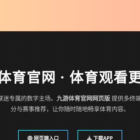
体育官网
· 体育观看
球迷专属的数字主场。
九游体育官网网页版
提供多终端
分与赛事推荐，让你随时随地畅享体育内容。
网页端入口
下载APP